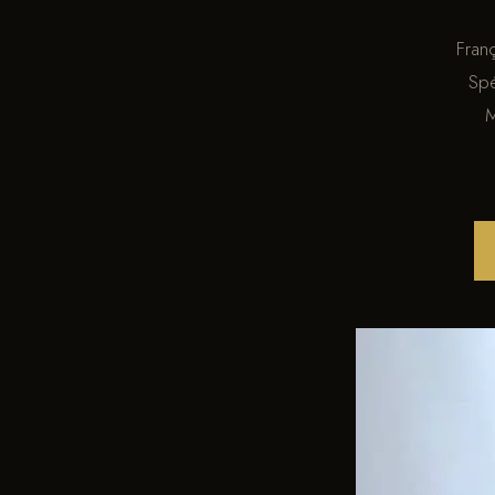
Fran
Spé
M