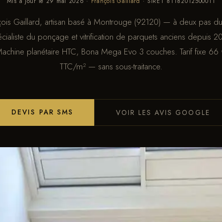
Mis à jour le 29 mai 2026
·
François Gaillard
· SIRET 81182012500011
çois Gaillard, artisan basé à Montrouge (92120) — à deux pas du
cialiste du ponçage et vitrification de parquets anciens depuis 2
achine planétaire HTC, Bona Mega Evo 3 couches. Tarif fixe 66
TTC/m² — sans sous-traitance.
DEVIS PAR SMS
VOIR LES AVIS GOOGLE