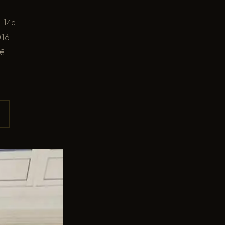
 14e.
016.
 €