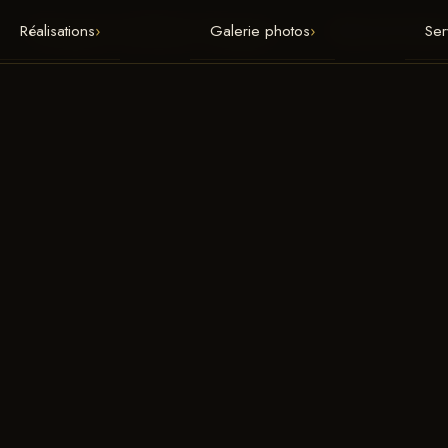
Réalisations
›
Galerie photos
›
Ser
François Gaillard · Parquet
RÉALISATIONS