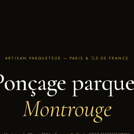
ARTISAN PARQUETEUR — PARIS & ÎLE-DE-FRANCE
Ponçage parque
Montrouge