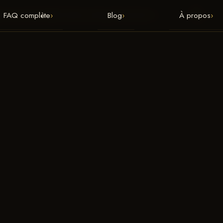
·
🔍
FAQ complète
›
Blog
›
À propos
›
BLICATIONS
MENTIONS LÉGALES
CONTACT