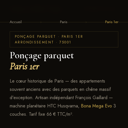
François Gaillard · Parquet
← RETOUR AU SITE
Accueil
›
Paris
›
Paris 1er
PONÇAGE PARQUET · PARIS 1ER
ARRONDISSEMENT · 75001
Ponçage parquet
Paris 1er
Le cœur historique de Paris — des appartements
souvent anciens avec des parquets en chêne massif
d'exception. Artisan indépendant François Gaillard —
machine planétaire HTC Husqvarna,
Bona Mega Evo
3
couches. Tarif fixe 66 € TTC/m².