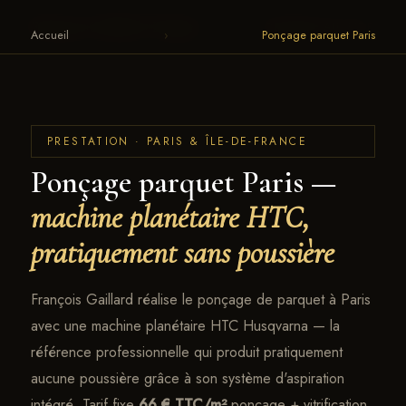
TTC/m² tout compris. 220+ avis 4,9/5. Devis SMS.">
François Gaillard · Parquet
← RETOUR AU SITE
Accueil
›
Ponçage parquet Paris
PRESTATION · PARIS & ÎLE-DE-FRANCE
Ponçage parquet Paris —
machine planétaire HTC,
pratiquement sans poussière
François Gaillard réalise le ponçage de parquet à Paris
avec une machine planétaire HTC Husqvarna — la
référence professionnelle qui produit pratiquement
aucune poussière grâce à son système d'aspiration
intégré. Tarif fixe
66 € TTC/m²
ponçage + vitrification