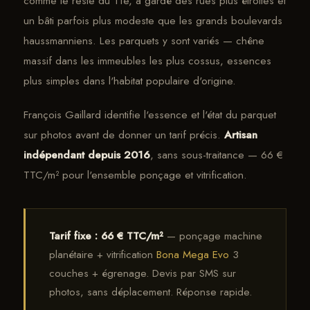
comme le reste du 11e, a gardé des rues plus étroites et
un bâti parfois plus modeste que les grands boulevards
haussmanniens. Les parquets y sont variés — chêne
massif dans les immeubles les plus cossus, essences
plus simples dans l'habitat populaire d'origine.
François Gaillard identifie l'essence et l'état du parquet
sur photos avant de donner un tarif précis.
Artisan
indépendant depuis 2016
, sans sous-traitance — 66 €
TTC/m² pour l'ensemble ponçage et vitrification.
Tarif fixe : 66 € TTC/m²
— ponçage machine
planétaire + vitrification
Bona Mega Evo
3
couches + égrenage. Devis par SMS sur
photos, sans déplacement. Réponse rapide.