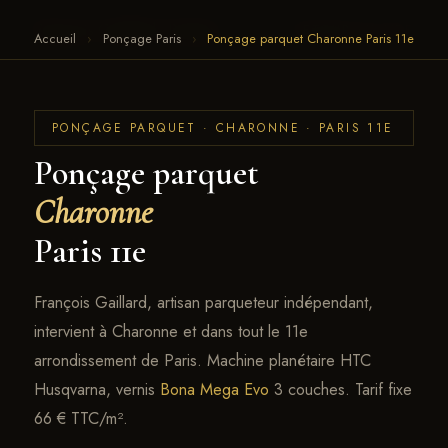
François Gaillard · Parquet
← RETOUR AU SITE
Accueil
›
Ponçage Paris
›
Ponçage parquet Charonne Paris 11e
PONÇAGE PARQUET · CHARONNE · PARIS 11E
Ponçage parquet
Charonne
Paris 11e
François Gaillard, artisan parqueteur indépendant,
intervient à Charonne et dans tout le 11e
arrondissement de Paris. Machine planétaire HTC
Husqvarna, vernis
Bona Mega Evo
3 couches. Tarif fixe
66 € TTC/m².