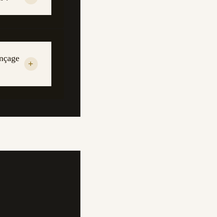
onçage
+