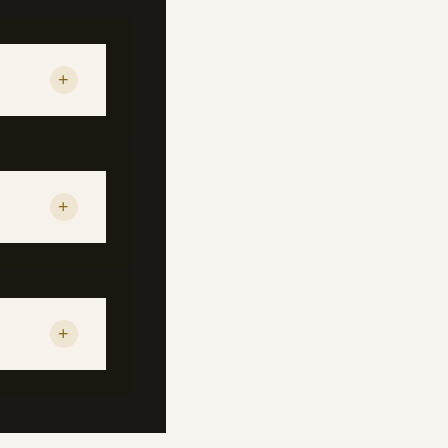
+
+
+