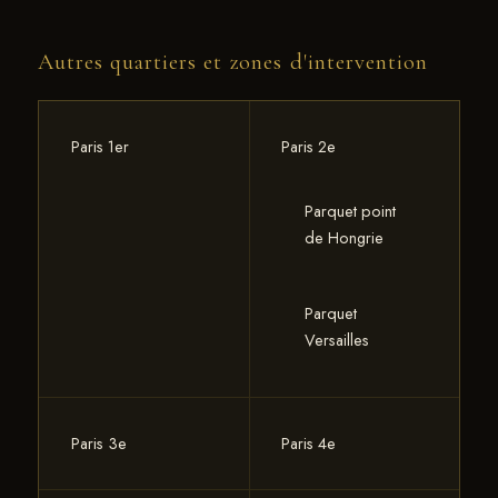
les parquets diagonaux très présents dans le 14e.
parquet, la surface, l'étage et si meublé ou non.
Autres quartiers et zones d'intervention
Tarif fixe 66 € TTC/m², réponse rapide, pas de
déplacement préalable.
Paris 1er
Paris 2e
Parquet point
de Hongrie
Parquet
Versailles
Paris 3e
Paris 4e