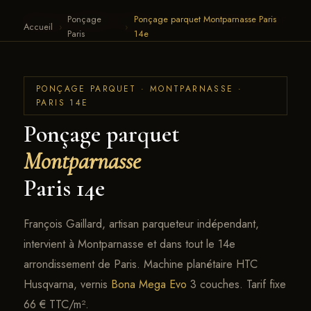
Ponçage
Ponçage parquet Montparnasse Paris
François Gaillard · Parquet
← RETOUR AU SITE
Accueil
›
›
Paris
14e
PONÇAGE PARQUET · MONTPARNASSE ·
PARIS 14E
Ponçage parquet
Montparnasse
Paris 14e
François Gaillard, artisan parqueteur indépendant,
intervient à Montparnasse et dans tout le 14e
arrondissement de Paris. Machine planétaire HTC
Husqvarna, vernis
Bona Mega Evo
3 couches. Tarif fixe
66 € TTC/m².