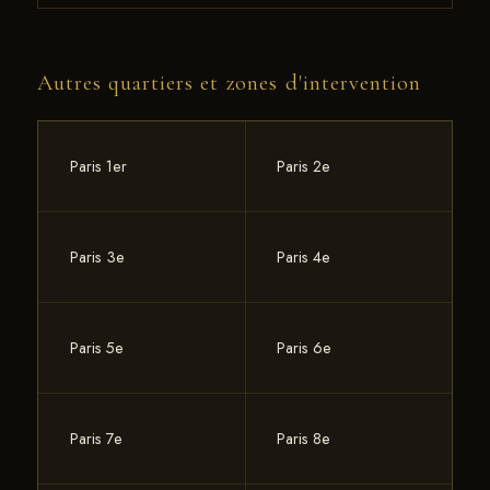
Par SMS au 07 83 92 58 94 avec 3-4 photos du
les parquets diagonaux très présents dans le 10e.
parquet, la surface, l'étage et si meublé ou non.
Autres quartiers et zones d'intervention
Tarif fixe 66 € TTC/m², réponse rapide, pas de
déplacement préalable.
Paris 1er
Paris 2e
Paris 3e
Paris 4e
Paris 5e
Paris 6e
Paris 7e
Paris 8e