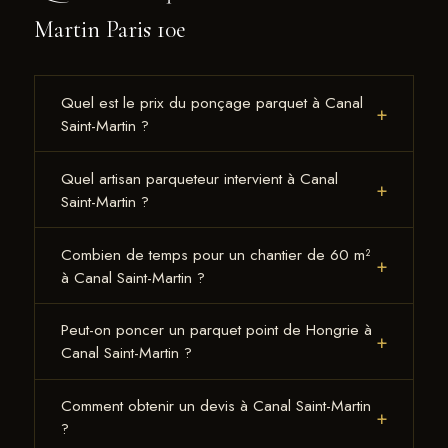
Martin Paris 10e
Quel est le prix du ponçage parquet à Canal
+
Saint-Martin ?
66 € TTC/m² pour un chantier complet ponçage et
Quel artisan parqueteur intervient à Canal
+
vitrification 3 couches
Bona Mega Evo
. Tarif fixe
Saint-Martin ?
identique dans tout Paris, y compris Canal Saint-
François Gaillard, artisan parqueteur indépendant
Martin. Devis par SMS sur photos au 07 83 92 58
Combien de temps pour un chantier de 60 m²
+
basé à Montrouge (92). Plus de 220 avis Google
94.
à Canal Saint-Martin ?
à 4,9/5. Il intervient dans tout le 10e
3 à 4 jours. François Gaillard ponce environ 20 m²
arrondissement et tout Paris.
Peut-on poncer un parquet point de Hongrie à
+
par jour, vitrification 3 couches comprise.
Canal Saint-Martin ?
Réintégration 8 heures après la dernière couche de
Oui — la machine planétaire HTC Husqvarna
vernis.
Comment obtenir un devis à Canal Saint-Martin
+
travaille dans toutes les directions, sans marques
?
directionnelles. C'est la machine indispensable pour