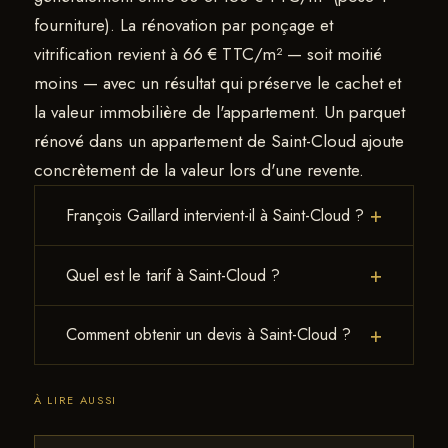
fourniture). La rénovation par ponçage et
vitrification revient à 66 € TTC/m² — soit moitié
moins — avec un résultat qui préserve le cachet et
la valeur immobilière de l'appartement. Un parquet
rénové dans un appartement de Saint-Cloud ajoute
concrètement de la valeur lors d'une revente.
+
François Gaillard intervient-il à Saint-Cloud ?
Saint-Cloud fait partie de la zone d'intervention
+
Quel est le tarif à Saint-Cloud ?
de François Gaillard, basé à Montrouge (92). Il
intervient régulièrement dans toute la petite
66 € TTC/m² pour un chantier complet
+
Comment obtenir un devis à Saint-Cloud ?
couronne parisienne.
ponçage + vitrification 3 couches
Bona Mega
Evo
. Tarif fixe, identique à Paris et dans toute la
SMS au 07 83 92 58 94 avec quelques
zone d'intervention.
À LIRE AUSSI
photos, la surface, l'étage, la présence d'un
ascenseur et si l'appartement est meublé.