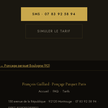
SMS · 07 83 92 58 94
SIMULER LE TARIF
→ Ponçage parquet Boulogne (92)
François Gaillard · Ponçage Parquet Paris
Accueil
·
FAQ
·
Tarifs
150 avenue de la République · 92120 Montrouge ·
07 83 92 58 94
·
SIRET 81182012500011