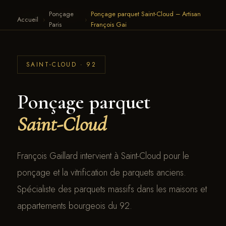
Ponçage
Ponçage parquet Saint-Cloud – Artisan
François Gaillard · Parquet
← RETOUR AU SITE
Accueil
›
›
Paris
François Gai
SAINT-CLOUD · 92
Ponçage parquet
Saint-Cloud
François Gaillard intervient à Saint-Cloud pour le
ponçage et la vitrification de parquets anciens.
Spécialiste des parquets massifs dans les maisons et
appartements bourgeois du 92.