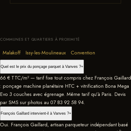
COMMUNES ET QUARTIERS À PROXIMITÉ
Malakoff
Issy-les-Moulineaux
Convention
Quel est le prix du ponçage parquet à Vanves ?
+
66 € TTC/m² — tarif fixe tout compris chez François Gaillard
: ponçage machine planétaire HTC + vitrification Bona Mega
Evo 3 couches avec égrenage. Même tarif qu'à Paris. Devis
par SMS sur photos au 07 83 92 58 94.
François Gaillard intervient-il à Vanves ?
+
Oui. François Gaillard, artisan parqueteur indépendant basé