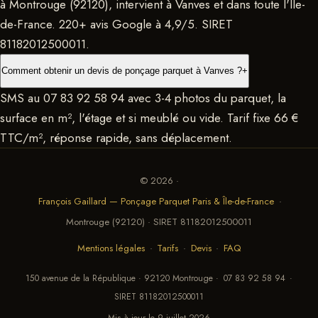
à Montrouge (92120), intervient à Vanves et dans toute l'Île-
de-France. 220+ avis Google à 4,9/5. SIRET
81182012500011.
Comment obtenir un devis de ponçage parquet à Vanves ?
+
SMS au 07 83 92 58 94 avec 3-4 photos du parquet, la
surface en m², l'étage et si meublé ou vide. Tarif fixe 66 €
TTC/m², réponse rapide, sans déplacement.
© 2026 ·
François Gaillard — Ponçage Parquet Paris & Île-de-France
·
Montrouge (92120) · SIRET 81182012500011
Mentions légales
·
Tarifs
·
Devis
·
FAQ
150 avenue de la République · 92120 Montrouge ·
07 83 92 58 94
·
SIRET 81182012500011
Mis à jour le 9 juillet 2026