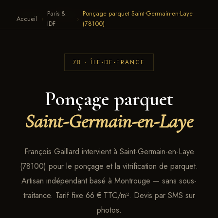
Paris &
Ponçage parquet Saint-Germain-en-Laye
François Gaillard · Parquet
← RETOUR AU SITE
Accueil
›
›
IDF
(78100)
78 · ÎLE-DE-FRANCE
Ponçage parquet
Saint-Germain-en-Laye
François Gaillard intervient à Saint-Germain-en-Laye
(78100) pour le ponçage et la vitrification de parquet.
Artisan indépendant basé à Montrouge — sans sous-
traitance. Tarif fixe 66 € TTC/m². Devis par SMS sur
photos.