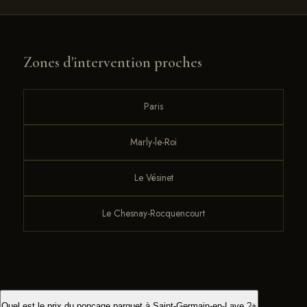
Zones d'intervention proches
Paris
Marly-le-Roi
Le Vésinet
Le Chesnay-Rocquencourt
Quel est le prix du ponçage parquet à Saint-Germain-en-Laye ?
+