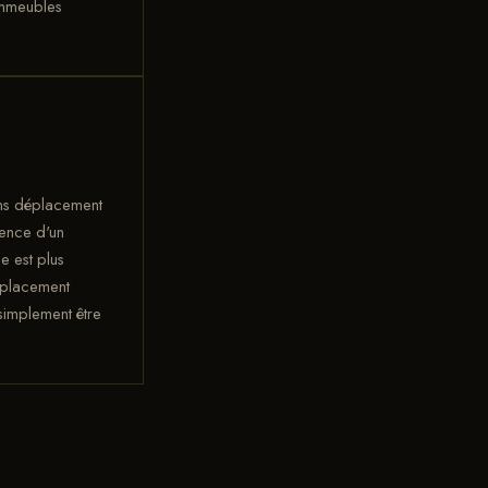
immeubles
s déplacement
sence d'un
e est plus
déplacement
 simplement être