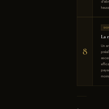
d'abr
haus
SIG
La r
Un ar
8
préal
ascen
effic
payan
moins