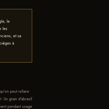
le, le
e les
nciens, et sa
pièges à
qu'on peut refaire
. Un grain d'abrasif
oient pendant usage