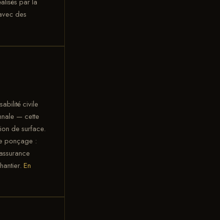
alisés par la
 avec des
bilité civile
nnale — cette
tion de surface.
 de ponçage :
 assurance
hantier.
En