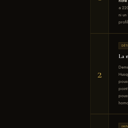
note
a 220
ni un
profi
DÉT
La 
Deman
2
Husqv
pouss
point
pouss
homog
IMP