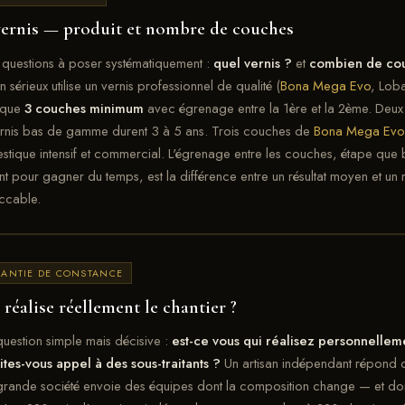
vernis — produit et nombre de couches
questions à poser systématiquement :
quel vernis ?
et
combien de co
an sérieux utilise un vernis professionnel de qualité (
Bona Mega Evo
, Loba
ique
3 couches minimum
avec égrenage entre la 1ère et la 2ème. Deu
ernis bas de gamme durent 3 à 5 ans. Trois couches de
Bona Mega Evo
tique intensif et commercial. L'égrenage entre les couches, étape qu
nt pour gagner du temps, est la différence entre un résultat moyen et un r
ccable.
ANTIE DE CONSTANCE
réalise réellement le chantier ?
uestion simple mais décisive :
est-ce vous qui réalisez personnelleme
ites-vous appel à des sous-traitants ?
Un artisan indépendant répond ou
rande société envoie des équipes dont la composition change — et don