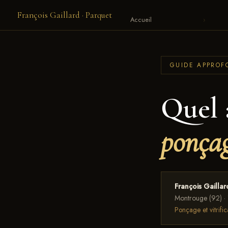
François Gaillard · Parquet
Accueil
›
GUIDE APPROFO
Quel 
ponçag
François Gailla
Montrouge (92) · 
Ponçage et vitrif