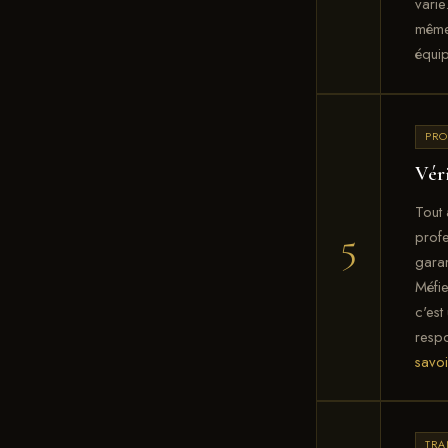
varie
même 
équip
PRO
Véri
Tout 
5
profe
garan
Méfie
c'est
respo
savoi
TR