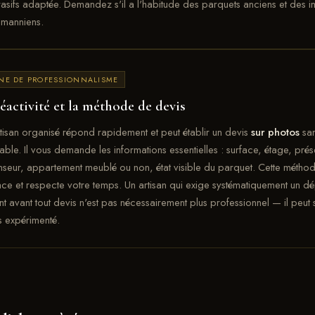
asifs adaptée. Demandez s'il a l'habitude des parquets anciens et des 
smanniens.
NE DE PROFESSIONNALISME
éactivité et la méthode de devis
tisan organisé répond rapidement et peut établir un devis
sur photos
san
able. Il vous demande les informations essentielles : surface, étage, pré
seur, appartement meublé ou non, état visible du parquet. Cette méthod
ace et respecte votre temps. Un artisan qui exige systématiquement un 
t avant tout devis n'est pas nécessairement plus professionnel — il peut
 expérimenté.