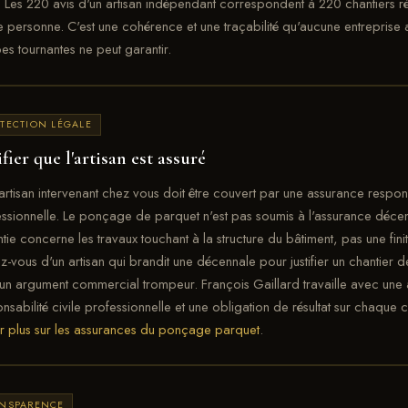
. Les 220 avis d'un artisan indépendant correspondent à 220 chantiers ré
personne. C'est une cohérence et une traçabilité qu'aucune entreprise
es tournantes ne peut garantir.
TECTION LÉGALE
fier que l'artisan est assuré
artisan intervenant chez vous doit être couvert par une assurance responsa
ssionnelle. Le ponçage de parquet n'est pas soumis à l'assurance déce
tie concerne les travaux touchant à la structure du bâtiment, pas une fini
z-vous d'un artisan qui brandit une décennale pour justifier un chantier
 un argument commercial trompeur. François Gaillard travaille avec une
nsabilité civile professionnelle et une obligation de résultat sur chaque c
r plus sur les assurances du ponçage parquet
.
ANSPARENCE