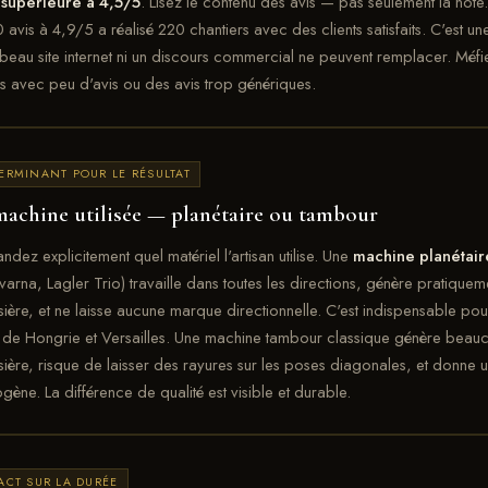
 supérieure à 4,5/5
. Lisez le contenu des avis — pas seulement la note.
 avis à 4,9/5 a réalisé 220 chantiers avec des clients satisfaits. C'est u
 beau site internet ni un discours commercial ne peuvent remplacer. Méf
ls avec peu d'avis ou des avis trop génériques.
ERMINANT POUR LE RÉSULTAT
machine utilisée — planétaire ou tambour
dez explicitement quel matériel l'artisan utilise. Une
machine planétair
arna, Lagler Trio) travaille dans toutes les directions, génère pratiquem
ière, et ne laisse aucune marque directionnelle. C'est indispensable pou
 de Hongrie et Versailles. Une machine tambour classique génère bea
ière, risque de laisser des rayures sur les poses diagonales, et donne u
ène. La différence de qualité est visible et durable.
ACT SUR LA DURÉE