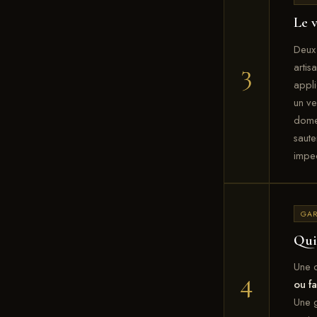
Le 
Deux 
3
artis
appl
un v
domes
saute
impe
GAR
Qui 
Une q
4
ou fa
Une g