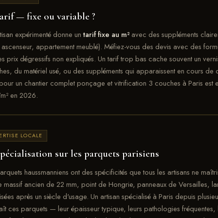
arif — fixe ou variable ?
tisan expérimenté donne un
tarif fixe au m²
avec des suppléments clairem
 ascenseur, appartement meublé). Méfiez-vous des devis avec des form
s prix dégressifs non expliqués. Un tarif trop bas cache souvent un vern
es, du matériel usé, ou des suppléments qui apparaissent en cours de cha
 pour un chantier complet ponçage et vitrification 3 couches à Paris est 
m² en 2026.
ERTISE LOCALE
pécialisation sur les parquets parisiens
arquets haussmanniens ont des spécificités que tous les artisans ne maîtri
 massif ancien de 22 mm, point de Hongrie, panneaux de Versailles, la
lisées après un siècle d'usage. Un artisan spécialisé à Paris depuis plusie
ît ces parquets — leur épaisseur typique, leurs pathologies fréquentes,