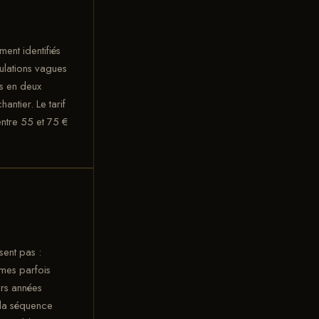
ent identifiés
ulations vagues
is en deux
ntier. Le tarif
entre 55 et 75 €
sent pas :
mes parfois
urs années
 la séquence