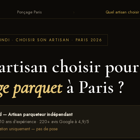
Ponçage Paris
›
Quel artisan choisi
NDI · CHOISIR SON ARTISAN · PARIS 2026
artisan choisir pour
e parquet
à Paris ?
rd — Artisan parqueteur indépendant
10 ans d'expérience · 220+ avis Google à 4,9/5
ication uniquement — pas de pose