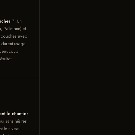
uches ?
. Un
, Pallmann) et
x couches avec
durent usage
e beaucoup
ésultat
nt le chantier
i sans hésiter.
t le niveau