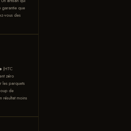
 Un artisan qui
ne garantie que
iez-vous des
e
(HTC
ent zéro
r les parquets
ucoup de
n résultat moins