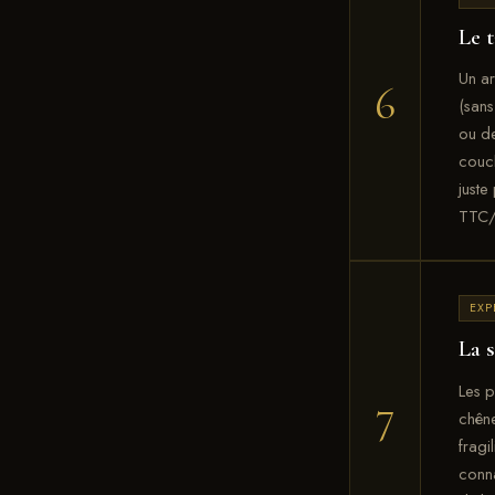
Le t
Un ar
6
(sans
ou de
couch
juste
TTC/
EXP
La s
Les p
7
chêne
fragi
conna