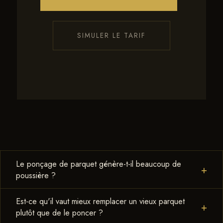
SIMULER LE TARIF
Le ponçage de parquet génère-t-il beaucoup de
+
poussière ?
FAUX avec la bonne machine. Une machine planétaire
Est-ce qu'il vaut mieux remplacer un vieux parquet
+
HTC Husqvarna équipée d'une aspiration centrale et d'un
plutôt que de le poncer ?
aspirateur Festool capte pratiquement toute la poussière