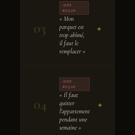
IDÉE
REÇUE
« Mon
03
parquet est
+
trop abîmé,
il faut le
remplacer »
IDÉE
REÇUE
« Il faut
04
quitter
+
l'appartement
pendant une
semaine »