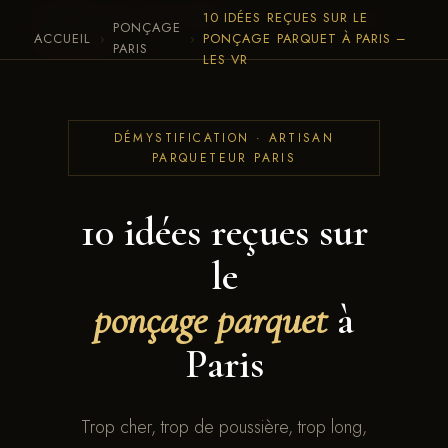
FRANÇOIS GAILLARD ·
10 IDÉES REÇUES SUR LE
← RETOUR AU
PONÇAGE
ACCUEIL
›
›
PONÇAGE PARQUET À PARIS –
SITE
PARQUET
PARIS
LES VR
DÉMYSTIFICATION · ARTISAN
PARQUETEUR PARIS
10 idées reçues sur
le
ponçage parquet
à
Paris
Trop cher, trop de poussière, trop long,