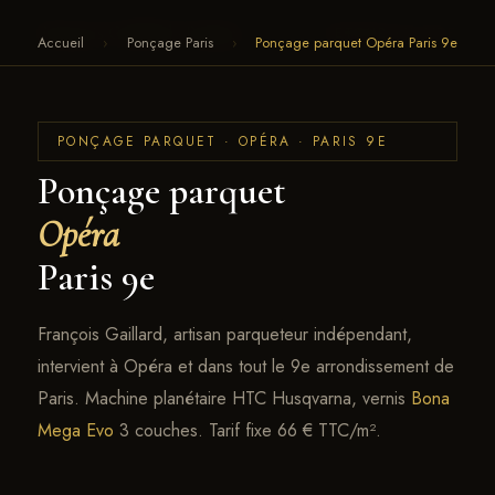
François Gaillard · Parquet
← RETOUR AU SITE
Accueil
›
Ponçage Paris
›
Ponçage parquet Opéra Paris 9e
PONÇAGE PARQUET · OPÉRA · PARIS 9E
Ponçage parquet
Opéra
Paris 9e
François Gaillard, artisan parqueteur indépendant,
intervient à Opéra et dans tout le 9e arrondissement de
Paris. Machine planétaire HTC Husqvarna, vernis
Bona
Mega Evo
3 couches. Tarif fixe 66 € TTC/m².