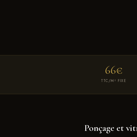
66€
TTC/M² FIXE
Ponçage et vit