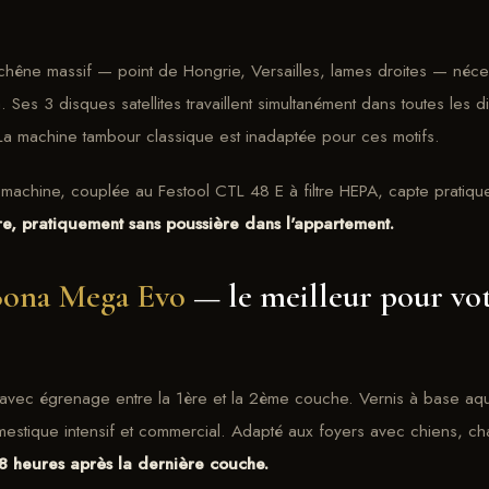
chêne massif — point de Hongrie, Versailles, lames droites — néce
Ses 3 disques satellites travaillent simultanément dans toutes les d
La machine tambour classique est inadaptée pour ces motifs.
la machine, couplée au Festool CTL 48 E à filtre HEPA, capte pratiqu
re, pratiquement sans poussière dans l'appartement.
ona Mega Evo
— le meilleur pour vo
avec égrenage entre la 1ère et la 2ème couche. Vernis à base aqu
estique intensif et commercial. Adapté aux foyers avec chiens, ch
 8 heures après la dernière couche.