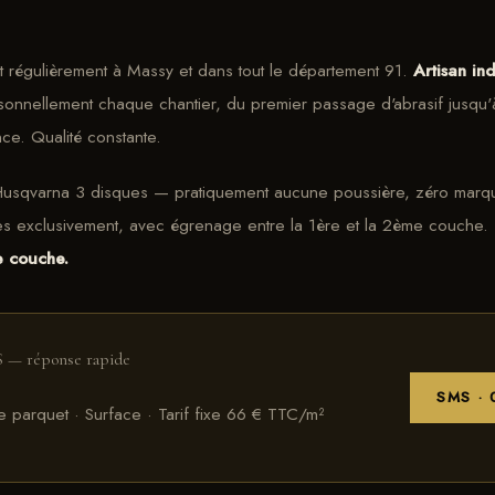
ent régulièrement à Massy et dans tout le département 91.
Artisan i
ersonnellement chaque chantier, du premier passage d'abrasif jusqu
nce. Qualité constante.
usqvarna 3 disques — pratiquement aucune poussière, zéro marque
 exclusivement, avec égrenage entre la 1ère et la 2ème couche.
e couche.
S — réponse rapide
SMS · 
 parquet · Surface · Tarif fixe 66 € TTC/m²