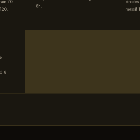
rain 70
droites
8h.
120.
massif
e
66 €