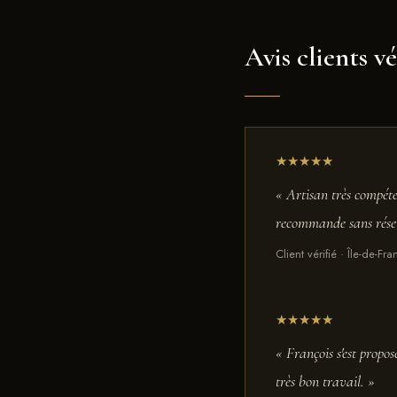
Avis clients vé
★★★★★
« Artisan très compéte
recommande sans rése
Client vérifié · Île-de-F
★★★★★
« François s'est propo
très bon travail. »