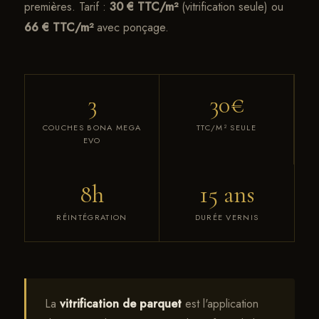
premières. Tarif :
30 € TTC/m²
(vitrification seule) ou
66 € TTC/m²
avec ponçage.
3
30€
COUCHES BONA MEGA
TTC/M² SEULE
EVO
8h
15 ans
RÉINTÉGRATION
DURÉE VERNIS
La
vitrification de parquet
est l'application