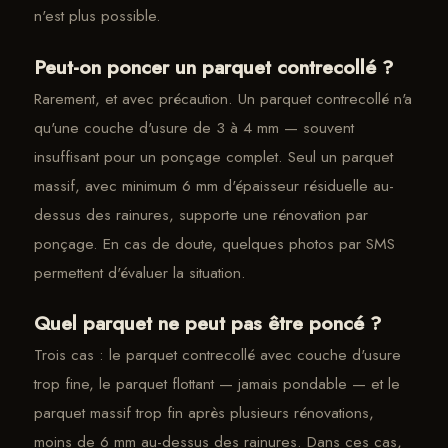
n'est plus possible.
Peut-on poncer un parquet contrecollé ?
Rarement, et avec précaution. Un parquet contrecollé n'a
qu'une couche d'usure de 3 à 4 mm — souvent
insuffisant pour un ponçage complet. Seul un parquet
massif, avec minimum 6 mm d'épaisseur résiduelle au-
dessus des rainures, supporte une rénovation par
ponçage. En cas de doute, quelques photos par SMS
permettent d'évaluer la situation.
Quel parquet ne peut pas être poncé ?
Trois cas : le parquet contrecollé avec couche d'usure
trop fine, le parquet flottant — jamais pondable — et le
parquet massif trop fin après plusieurs rénovations,
moins de 6 mm au-dessus des rainures. Dans ces cas,