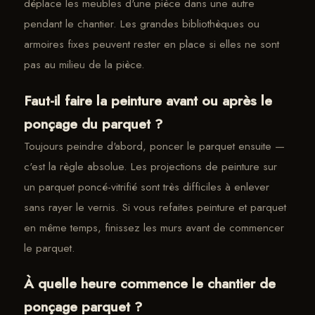
déplace les meubles d'une pièce dans une autre
pendant le chantier. Les grandes bibliothèques ou
armoires fixes peuvent rester en place si elles ne sont
pas au milieu de la pièce.
Faut-il faire la peinture avant ou après le
ponçage du parquet ?
Toujours peindre d'abord, poncer le parquet ensuite —
c'est la règle absolue. Les projections de peinture sur
un parquet poncé-vitrifié sont très difficiles à enlever
sans rayer le vernis. Si vous refaites peinture et parquet
en même temps, finissez les murs avant de commencer
le parquet.
À quelle heure commence le chantier de
ponçage parquet ?