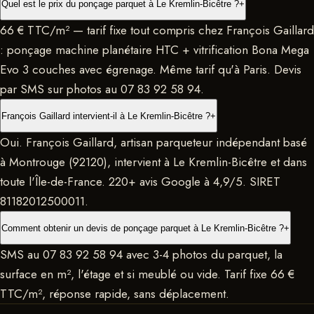
Quel est le prix du ponçage parquet à Le Kremlin-Bicêtre ?
+
66 € TTC/m² — tarif fixe tout compris chez François Gaillard
: ponçage machine planétaire HTC + vitrification Bona Mega
Evo 3 couches avec égrenage. Même tarif qu'à Paris. Devis
par SMS sur photos au 07 83 92 58 94.
François Gaillard intervient-il à Le Kremlin-Bicêtre ?
+
Oui. François Gaillard, artisan parqueteur indépendant basé
à Montrouge (92120), intervient à Le Kremlin-Bicêtre et dans
toute l'Île-de-France. 220+ avis Google à 4,9/5. SIRET
81182012500011.
Comment obtenir un devis de ponçage parquet à Le Kremlin-Bicêtre ?
+
SMS au 07 83 92 58 94 avec 3-4 photos du parquet, la
surface en m², l'étage et si meublé ou vide. Tarif fixe 66 €
TTC/m², réponse rapide, sans déplacement.