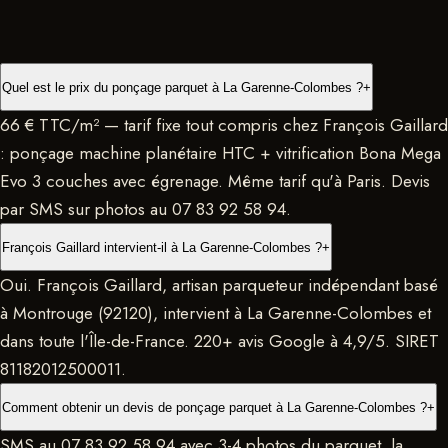
Quel est le prix du ponçage parquet à La Garenne-Colombes ?
+
66 € TTC/m² — tarif fixe tout compris chez François Gaillard
: ponçage machine planétaire HTC + vitrification Bona Mega
Evo 3 couches avec égrenage. Même tarif qu'à Paris. Devis
par SMS sur photos au 07 83 92 58 94.
François Gaillard intervient-il à La Garenne-Colombes ?
+
Oui. François Gaillard, artisan parqueteur indépendant basé
à Montrouge (92120), intervient à La Garenne-Colombes et
dans toute l'Île-de-France. 220+ avis Google à 4,9/5. SIRET
81182012500011.
Comment obtenir un devis de ponçage parquet à La Garenne-Colombes ?
+
SMS au 07 83 92 58 94 avec 3-4 photos du parquet, la