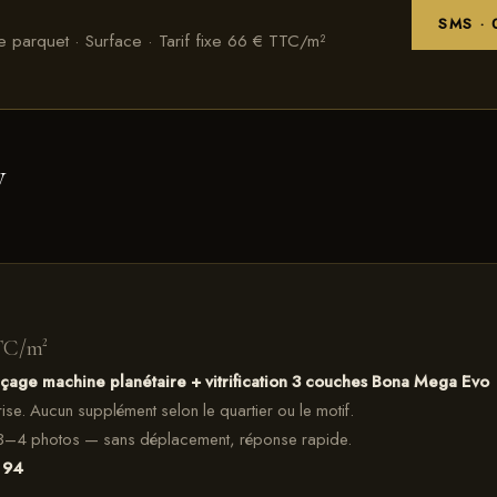
SMS · 
 parquet · Surface · Tarif fixe 66 € TTC/m²
y
TC/m²
nçage machine planétaire + vitrification 3 couches Bona Mega Evo
prise. Aucun supplément selon le quartier ou le motif.
3–4 photos — sans déplacement, réponse rapide.
 94