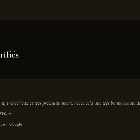
rifiés
nt, très sérieux et très précautionneux. Avec cela une très bonne écoute du
rve. »
rance · Google