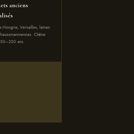
ets anciens
alisés
e Hongrie, Versailles, lames
 haussmanniennes. Chêne
 150–250 ans.