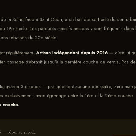
 de la Seine face à Saint-Ouen, a un bâti dense hérité de son urbani
n du 19e siècle. Les parquets massifs anciens y sont fréquents dans 
ions urbaines du 20e siècle.
ient régulièrement.
Artisan indépendant depuis 2016
— c'est lui q
er passage d'abrasif jusqu'à la dernière couche de vernis. Pas de 
usqvarna 3 disques — pratiquement aucune poussière, zéro marque
 exclusivement, avec égrenage entre la 1ère et la 2ème couche.
e couche.
S — réponse rapide