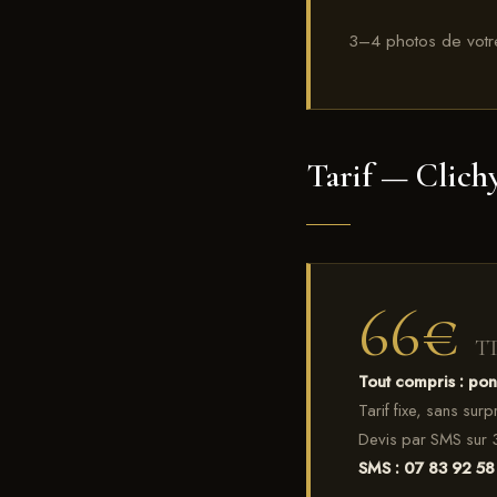
3–4 photos de votre
Tarif — Clich
66€
T
Tout compris : po
Tarif fixe, sans sur
Devis par SMS sur 
SMS : 07 83 92 58