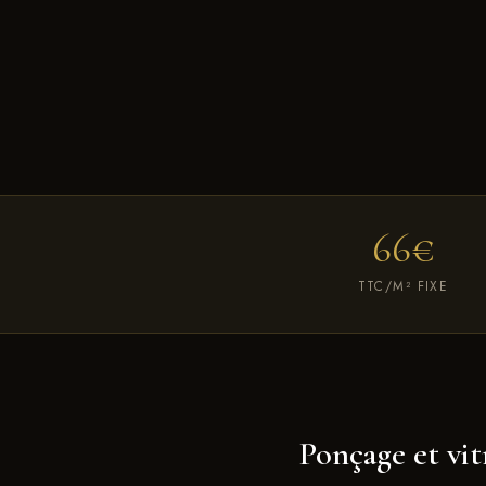
66€
TTC/M² FIXE
Ponçage et vit