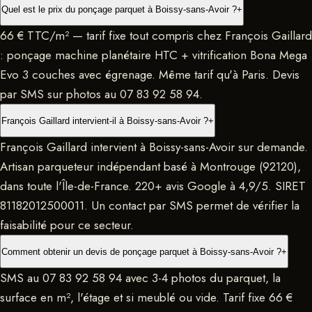
Quel est le prix du ponçage parquet à Boissy-sans-Avoir ?
+
66 € TTC/m² — tarif fixe tout compris chez François Gaillard
: ponçage machine planétaire HTC + vitrification Bona Mega
Evo 3 couches avec égrenage. Même tarif qu'à Paris. Devis
par SMS sur photos au 07 83 92 58 94.
François Gaillard intervient-il à Boissy-sans-Avoir ?
+
François Gaillard intervient à Boissy-sans-Avoir sur demande.
Artisan parqueteur indépendant basé à Montrouge (92120),
dans toute l'Île-de-France. 220+ avis Google à 4,9/5. SIRET
81182012500011. Un contact par SMS permet de vérifier la
faisabilité pour ce secteur.
Comment obtenir un devis de ponçage parquet à Boissy-sans-Avoir ?
+
SMS au 07 83 92 58 94 avec 3-4 photos du parquet, la
surface en m², l'étage et si meublé ou vide. Tarif fixe 66 €